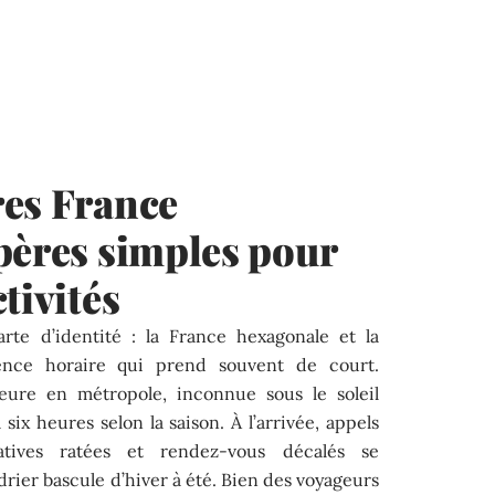
res France
pères simples pour
tivités
rte d’identité : la France hexagonale et la
rence horaire qui prend souvent de court.
eure en métropole, inconnue sous le soleil
 six heures selon la saison. À l’arrivée, appels
atives ratées et rendez-vous décalés se
drier bascule d’hiver à été. Bien des voyageurs