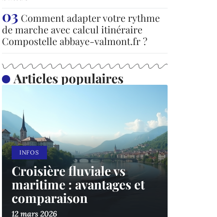
Comment adapter votre rythme
de marche avec calcul itinéraire
Compostelle abbaye-valmont.fr ?
Articles populaires
INFOS
Croisière fluviale vs
maritime : avantages et
comparaison
12 mars 2026