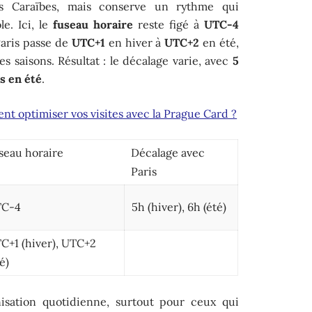
 Caraïbes, mais conserve un rythme qui
e. Ici, le
fuseau horaire
reste figé à
UTC-4
Paris passe de
UTC+1
en hiver à
UTC+2
en été,
s saisons. Résultat : le décalage varie, avec
5
s en été
.
nt optimiser vos visites avec la Prague Card ?
seau horaire
Décalage avec
Paris
TC-4
5h (hiver), 6h (été)
C+1 (hiver), UTC+2
é)
nisation quotidienne, surtout pour ceux qui