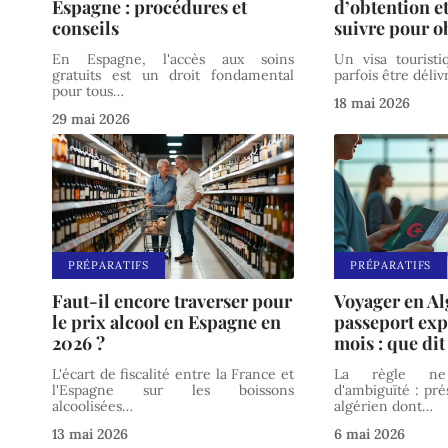
Espagne : procédures et
d’obtention e
conseils
suivre pour o
En Espagne, l'accès aux soins
Un visa touristi
gratuits est un droit fondamental
parfois être déli
pour tous
…
18 mai 2026
29 mai 2026
PRÉPARATIFS
PRÉPARATIFS
Faut-il encore traverser pour
Voyager en Al
le prix alcool en Espagne en
passeport exp
2026 ?
mois : que dit 
L'écart de fiscalité entre la France et
La règle ne
l'Espagne sur les boissons
d'ambiguïté : pr
alcoolisées
…
algérien dont
…
13 mai 2026
6 mai 2026