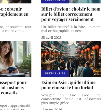
0 : obtenir
Billet d’avion : choisir le nom
 rapidement en
sur le billet correctement
pour voyager sereinement
o, et soudain, tout
Un billet réservé à la hâte, un nom
e la route vers
…
mal orthographié, et c’est
…
25 avril 2026
PRÉPARATIFS
asseport pour
Esim en Asie : guide ultime
nt : astuces
pour choisir le bon forfait
t conseils
Voyager en Asie avec une
connectivité fiable est désormais
plus simple grâce
…
eport approximatif,
erte aux galères :
…
12 mars 2026