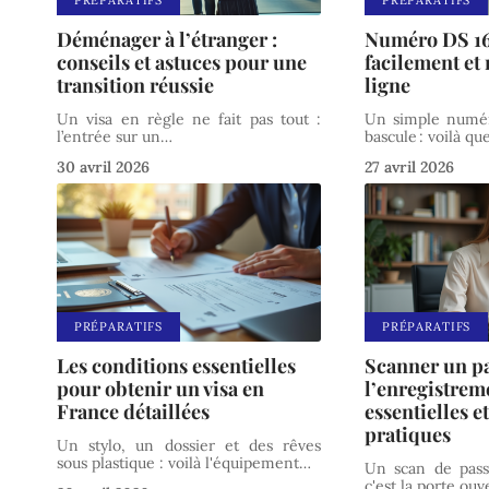
Déménager à l’étranger :
Numéro DS 16
conseils et astuces pour une
facilement et
transition réussie
ligne
Un visa en règle ne fait pas tout :
Un simple numér
l’entrée sur un
…
bascule : voilà qu
30 avril 2026
27 avril 2026
PRÉPARATIFS
PRÉPARATIFS
Les conditions essentielles
Scanner un p
pour obtenir un visa en
l’enregistreme
France détaillées
essentielles e
pratiques
Un stylo, un dossier et des rêves
sous plastique : voilà l'équipement
…
Un scan de pass
c'est la porte ouv