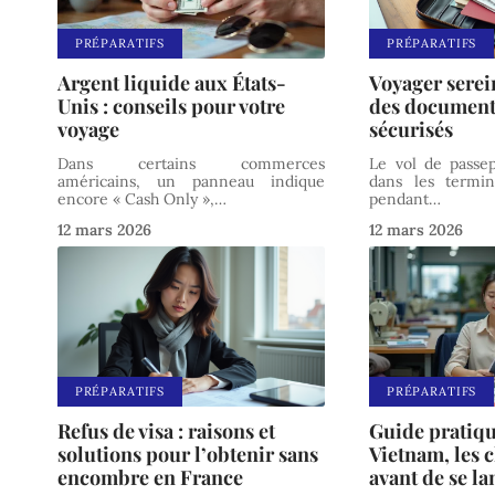
PRÉPARATIFS
PRÉPARATIFS
Argent liquide aux États-
Voyager serei
Unis : conseils pour votre
des documents
voyage
sécurisés
Dans certains commerces
Le vol de passep
américains, un panneau indique
dans les termin
encore « Cash Only »,
…
pendant
…
12 mars 2026
12 mars 2026
PRÉPARATIFS
PRÉPARATIFS
Refus de visa : raisons et
Guide pratiqu
solutions pour l’obtenir sans
Vietnam, les c
encombre en France
avant de se la