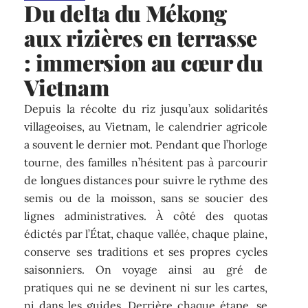
Du delta du Mékong
aux rizières en terrasse
: immersion au cœur du
Vietnam
Depuis la récolte du riz jusqu’aux solidarités
villageoises, au Vietnam, le calendrier agricole
a souvent le dernier mot. Pendant que l’horloge
tourne, des familles n’hésitent pas à parcourir
de longues distances pour suivre le rythme des
semis ou de la moisson, sans se soucier des
lignes administratives. À côté des quotas
édictés par l’État, chaque vallée, chaque plaine,
conserve ses traditions et ses propres cycles
saisonniers. On voyage ainsi au gré de
pratiques qui ne se devinent ni sur les cartes,
ni dans les guides. Derrière chaque étape, se