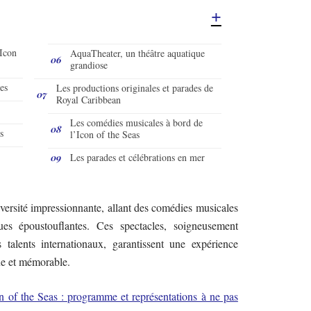
’Icon
AquaTheater, un théâtre aquatique
grandiose
es
Les productions originales et parades de
Royal Caribbean
Les comédies musicales à bord de
s
l’Icon of the Seas
Les parades et célébrations en mer
versité impressionnante, allant des comédies musicales
ues époustouflantes. Ces spectacles, soigneusement
talents internationaux, garantissent une expérience
ue et mémorable.
on of the Seas : programme et représentations à ne pas